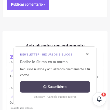
Actualizados recientemente
×
NEWSLETTER · RECURSOS BÍBLICOS
32 Historias de Jesús para niños (Ellen White)
Recibe lo último en tu correo
- 5 agosto a las 5:59 pm
Recursos nuevos y actualizados directamente a tu
correo.
Programas de Escuela Sabática 2026 – División Interamericana
– PDF y PPTX – TERCER TRIMESTRE
📩 Suscribirme
- 5 agosto a las 5:21 pm
9
Sin spam · Cancela cuando quieras
Guía de Estudio completa del libro «El Conflicto de los Siglos»
- 5 agosto a las 3:36 pm