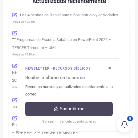
Actualizados recientemente
Las 4 bestias de Daniel para niños: estudio y actividades
- Hoy a las 4:22 pm
🗂️Programas de Escuela Sabática en PowerPoint 2026 –
TERCER Trimestre – UMI
- Hoy a las 10:30 am
×
NEWSLETTER · RECURSOS BÍBLICOS
Resumen Lección de Escuela Sabática – TERCER Trimestre
Recibe lo último en tu correo
2026 – PowerPoint y PDF
Recursos nuevos y actualizados directamente a tu
- Hoy a las 10:29 am
correo.
32 Historias de Jesús para niños (Ellen White)
- 5 agosto a las 5:59 pm
📩 Suscribirme
8
Sin spam · Cancela cuando quieras
Programas de Escuela Sabática 2026 – División Interamericana
– PDF y PPTX – TERCER TRIMESTRE