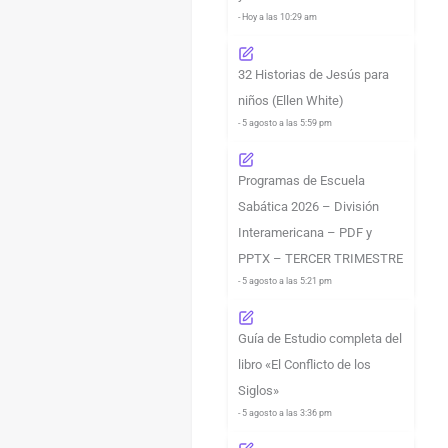
- Hoy a las 10:29 am
32 Historias de Jesús para
niños (Ellen White)
- 5 agosto a las 5:59 pm
Programas de Escuela
Sabática 2026 – División
Interamericana – PDF y
PPTX – TERCER TRIMESTRE
- 5 agosto a las 5:21 pm
Guía de Estudio completa del
libro «El Conflicto de los
Siglos»
- 5 agosto a las 3:36 pm