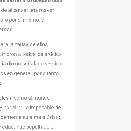
e dio fin a su célebre obra
 de alcanzar una mayor
ibro por sí mismo, y
mentos.
para la causa de ellos
urrieron a todos los ardides
cia dio un señalado servicio
os en general, por cuanto
o.
 Iglesia como al mundo
 por el brillo impecable de
ildemente su alma a Cristo,
e edad. Fue sepultado el