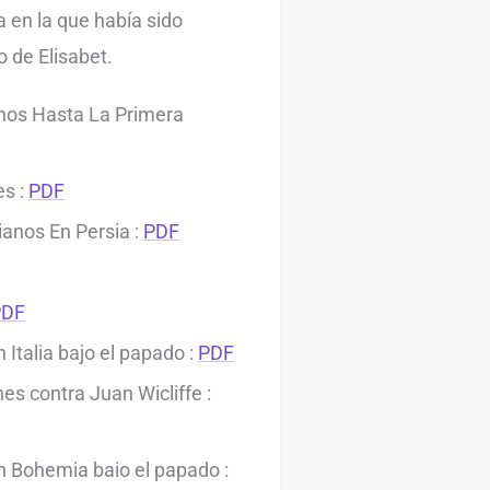
a en la que había sido
o de Elisabet.
ianos Hasta La Primera
es :
PDF
ianos En Persia :
PDF
PDF
 Italia bajo el papado :
PDF
nes contra Juan Wicliffe :
en Bohemia baio el papado :