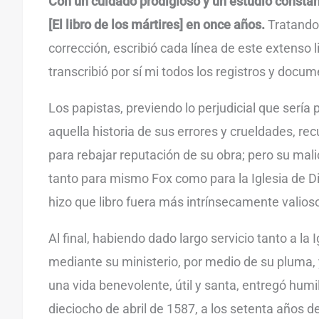
Con un cuidado prodigioso y un estudio constant
[El libro de los mártires] en once años.
Tratando
corrección, escribió cada línea de este extenso l
transcribió por sí mi todos los registros y docu
Los papistas, previendo lo perjudicial que sería 
aquella historia de sus errores y crueldades, rec
para rebajar reputación de su obra; pero su mali
tanto para mismo Fox como para la Iglesia de Di
hizo que libro fuera más intrínsecamente valios
Al final, habiendo dado largo servicio tanto a la
mediante su ministerio, por medio de su pluma, y
una vida benevolente, útil y santa, entregó hum
dieciocho de abril de 1587, a los setenta años d