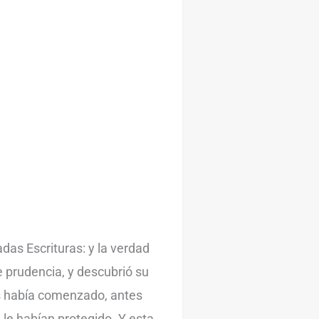
adas Escrituras: y la verdad
e prudencia, y descubrió su
es había comenzado, antes
 le habían protegido. Y esta