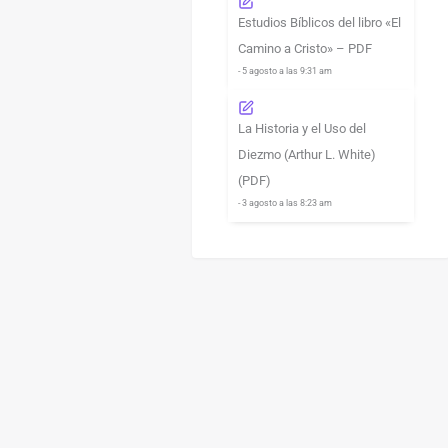
Estudios Bíblicos del libro «El
Camino a Cristo» – PDF
- 5 agosto a las 9:31 am
La Historia y el Uso del
Diezmo (Arthur L. White)
(PDF)
- 3 agosto a las 8:23 am