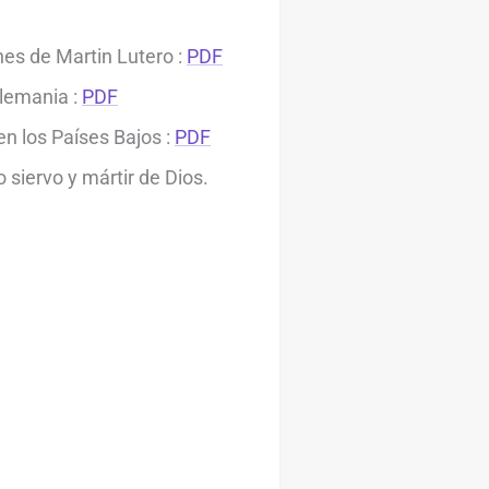
ones de Martin Lutero :
PDF
Alemania :
PDF
en los Países Bajos :
PDF
o siervo y mártir de Dios.