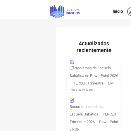
Ir
Inicio
al
contenido
Actualizados
recientemente
🗂️Programas de Escuela
Sabática en PowerPoint 2026
– TERCER Trimestre – UMI
- Hoy a las 10:30 am
Resumen Lección de
Escuela Sabática – TERCER
Trimestre 2026 – PowerPoint
y PDF