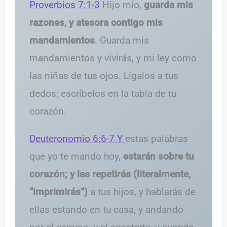
Proverbios 7:1-3
Hijo mío,
guarda mis
razones, y atesora contigo mis
mandamientos
. Guarda mis
mandamientos y vivirás, y mi ley como
las niñas de tus ojos. Lígalos a tus
dedos; escríbelos en la tabla de tu
corazón.
Deuteronomio 6:6-7 Y
estas palabras
que yo te mando hoy,
estarán sobre tu
corazón; y las repetirás (literalmente,
“imprimirás”)
a tus hijos, y hablarás de
ellas estando en tu casa, y andando