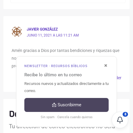
JAVIER GONZÁLEZ
JUNIO 11, 2021 A LAS 11:21 AM
Amén gracias a Dios por tantas bendiciones y riquezas que
nos deja por este medio Dios bendiga este método y
×
programa me siento bendecido por tanto aprendizaje
NEWSLETTER · RECURSOS BÍBLICOS
Recibe lo último en tu correo
Responder
Recursos nuevos y actualizados directamente a tu
correo.
📩 Suscribirme
Deja un comentario
8
Sin spam · Cancela cuando quieras
Tu dirección de correo electrónico no será