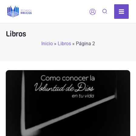
Ir
al
contenido
Libros
Inicio
»
Libros
»
Página 2