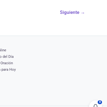
Siguiente
→
nline
o del Día
 Oración
a para Hoy
8