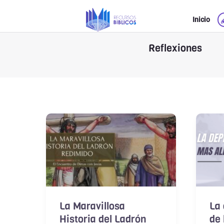
Ir
Inicio
al
contenido
Reflexiones
La Maravillosa
La 
Historia del Ladrón
de 