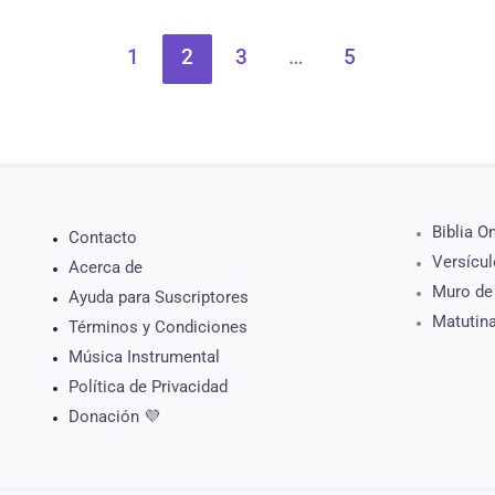
1
2
3
…
5
Biblia O
Contacto
Versícul
Acerca de
Muro de
Ayuda para Suscriptores
Matutin
Términos y Condiciones
Música Instrumental
Política de Privacidad
Donación 💜