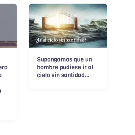
Supongamos que un
ero
hombre pudiese ir al
a
cielo sin santidad…
o