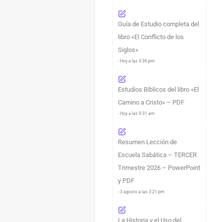
Guía de Estudio completa del
libro «El Conflicto de los
Siglos»
- Hoy a las 3:36 pm
Estudios Bíblicos del libro «El
Camino a Cristo» – PDF
- Hoy a las 9:31 am
Resumen Lección de
Escuela Sabática – TERCER
Trimestre 2026 – PowerPoint
y PDF
- 3 agosto a las 3:21 pm
La Historia y el Uso del