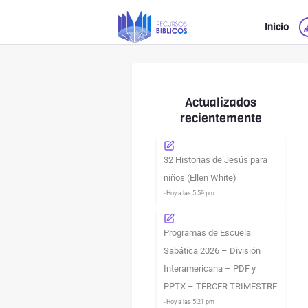
Ir
Inicio
al
contenido
Actualizados
recientemente
32 Historias de Jesús para
niños (Ellen White)
- Hoy a las 5:59 pm
Programas de Escuela
Sabática 2026 – División
Interamericana – PDF y
PPTX – TERCER TRIMESTRE
- Hoy a las 5:21 pm