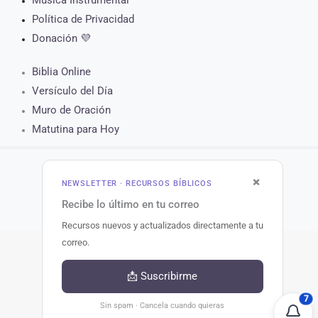
Política de Privacidad
Donación 💜
Biblia Online
Versículo del Día
Muro de Oración
Matutina para Hoy
×
NEWSLETTER · RECURSOS BÍBLICOS
Copyright © 2026 Recursos Bíblicos.
Recibe lo último en tu correo
Recursos nuevos y actualizados directamente a tu
correo.
📩 Suscribirme
7
Sin spam · Cancela cuando quieras