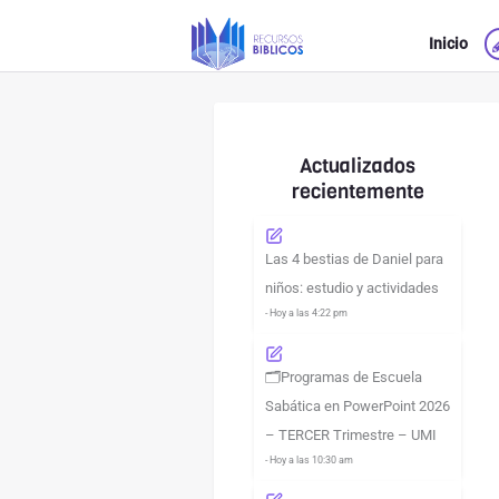
Ir
Inicio
al
contenido
Actualizados
recientemente
Las 4 bestias de Daniel para
niños: estudio y actividades
- Hoy a las 4:22 pm
🗂️Programas de Escuela
Sabática en PowerPoint 2026
– TERCER Trimestre – UMI
- Hoy a las 10:30 am