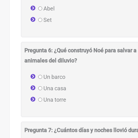
Abel
Set
Pregunta 6: ¿Qué construyó Noé para salvar a s
animales del diluvio?
Un barco
Una casa
Una torre
Pregunta 7: ¿Cuántos días y noches llovió dura