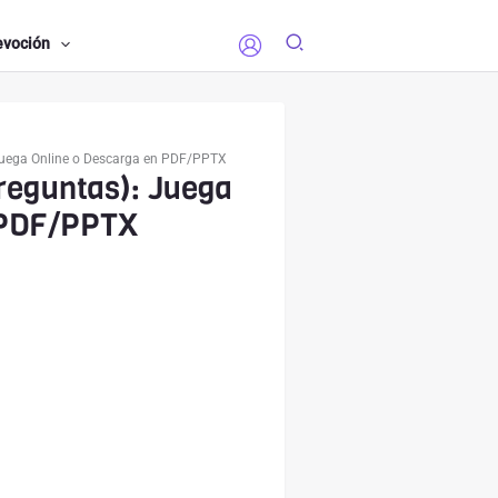
evoción
 Juega Online o Descarga en PDF/PPTX
Preguntas): Juega
 PDF/PPTX