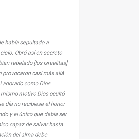
nde había sepultado a
 cielo. Obró así en secreto
bían rebelado [los israelitas]
en provocaron casi más allá
si adorado como Dios
l mismo motivo Dios ocultó
se día no recibiese el honor
do y el único que debía ser
único capaz de salvar hasta
ración del alma debe