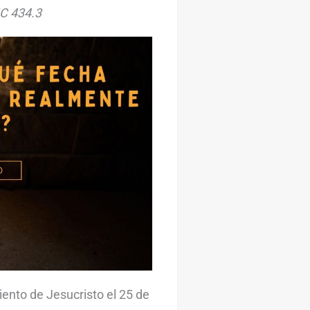
HC 434.3
ento de Jesucristo el 25 de