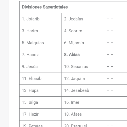
Divisiones Sacerdotales
1. Joiarib
2. Jedaías
– –
3. Harim
4. Seorim
– –
5. Malquías
6. Mijamín
– –
7. Hacoz
8. Abías
– –
9. Jesúa
10. Secanías
– –
11. Eliasib
12. Jaquim
– –
13. Hupa
14. Jesebeab
– –
15. Bilga
16. Imer
– –
17. Hezir
18. Afses
– –
19. Petaías
20. Ezequiel
– –