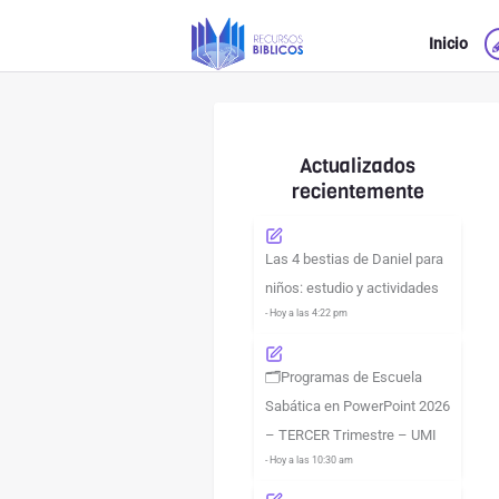
Ir
Inicio
al
contenido
Actualizados
recientemente
Las 4 bestias de Daniel para
niños: estudio y actividades
- Hoy a las 4:22 pm
🗂️Programas de Escuela
Sabática en PowerPoint 2026
– TERCER Trimestre – UMI
- Hoy a las 10:30 am