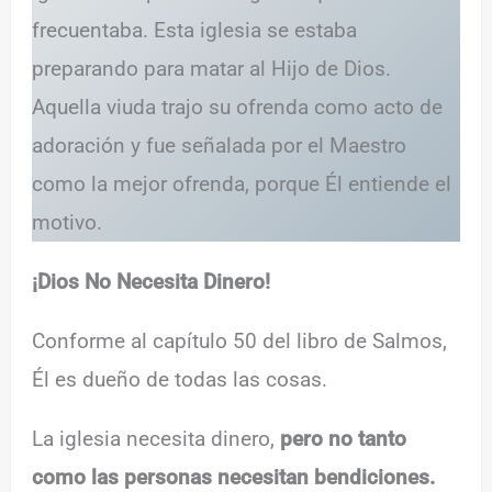
frecuentaba. Esta iglesia se estaba
preparando para matar al Hijo de Dios.
Aquella viuda trajo su ofrenda como acto de
adoración y fue señalada por el Maestro
como la mejor ofrenda, porque Él entiende el
motivo.
¡Dios No Necesita Dinero!
Conforme al capítulo 50 del libro de Salmos,
Él es dueño de todas las cosas.
La iglesia necesita dinero,
pero no tanto
como las personas necesitan bendiciones.