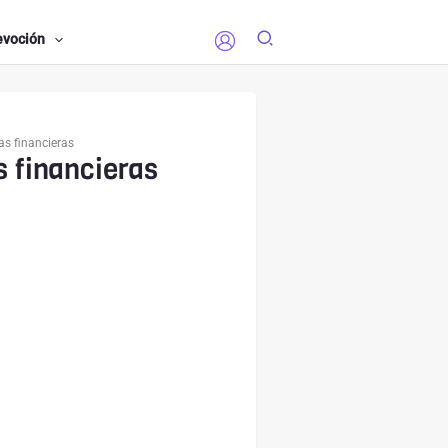
evoción
as financieras
s financieras