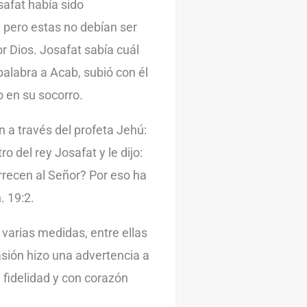
safat había sido
 pero estas no debían ser
 Dios. Josafat sabía cuál
palabra a Acab, subió con él
o en su socorro.
 a través del profeta Jehú:
o del rey Josafat y le dijo:
rrecen al Señor? Por eso ha
. 19:2.
varias medidas, entre ellas
asión hizo una advertencia a
n fidelidad y con corazón