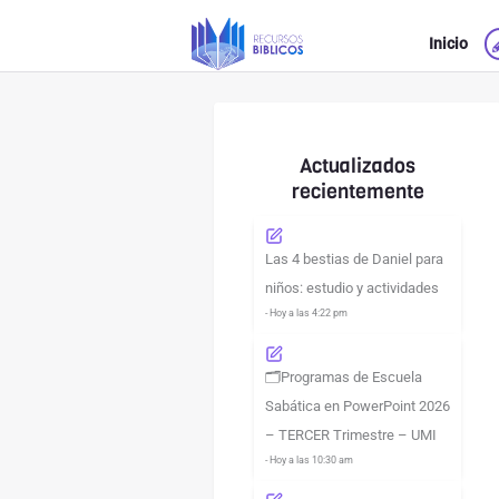
Ir
Inicio
al
contenido
Actualizados
recientemente
Las 4 bestias de Daniel para
niños: estudio y actividades
- Hoy a las 4:22 pm
🗂️Programas de Escuela
Sabática en PowerPoint 2026
– TERCER Trimestre – UMI
- Hoy a las 10:30 am