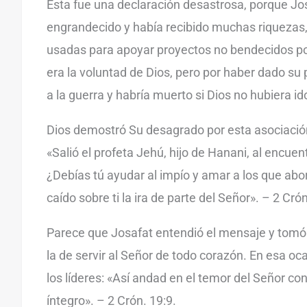
Esta fue una declaración desastrosa, porque Jo
engrandecido y había recibido muchas riquezas,
usadas para apoyar proyectos no bendecidos por
era la voluntad de Dios, pero por haber dado su 
a la guerra y habría muerto si Dios no hubiera id
Dios demostró Su desagrado por esta asociación
«Salió el profeta Jehú, hijo de Hanani, al encuentr
¿Debías tú ayudar al impío y amar a los que abo
caído sobre ti la ira de parte del Señor». – 2 Crón
Parece que Josafat entendió el mensaje y tomó 
la de servir al Señor de todo corazón. En esa oc
los líderes: «Así andad en el temor del Señor co
íntegro». – 2 Crón. 19:9.