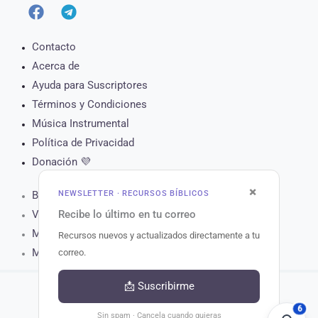
Contacto
Acerca de
Ayuda para Suscriptores
Términos y Condiciones
Música Instrumental
Política de Privacidad
Donación 💜
×
NEWSLETTER · RECURSOS BÍBLICOS
Biblia Online
Recibe lo último en tu correo
Versículo del Día
Muro de Oración
Recursos nuevos y actualizados directamente a tu
Matutina para Hoy
correo.
📩 Suscribirme
6
Copyright © 2026 Recursos Bíblicos.
Sin spam · Cancela cuando quieras