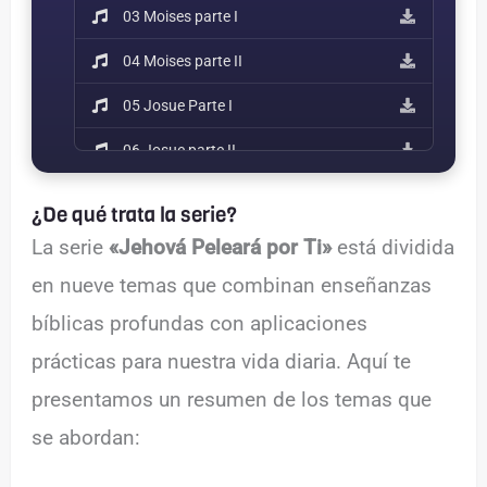
03 Moises parte I
04 Moises parte II
05 Josue Parte I
06 Josue parte II
07 Gedeon
¿De qué trata la serie?
08 Elias
La serie
«Jehová Peleará por Ti»
está dividida
en nueve temas que combinan enseñanzas
09 Josafat
bíblicas profundas con aplicaciones
prácticas para nuestra vida diaria. Aquí te
presentamos un resumen de los temas que
se abordan: