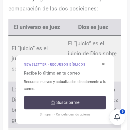
comparación de las dos posiciones:
El universo es juez
Dios es juez
El “juicio” es el
El “juicio” es el
juicio de Dios sobre
juicio del universo
el pecado y los
×
NEWSLETTER · RECURSOS BÍBLICOS
sobre Dios.
Recibe lo último en tu correo
pecadores.
Recursos nuevos y actualizados directamente a tu
Las acciones de
Nuestras vidas son
correo.
Dios son puestas
puestas ante el Juez
📩 Suscribirme
bajo revisión ante el
de toda la tierra, del
9
Sin spam · Cancela cuando quieras
gran tribunal
universo.