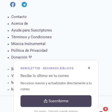
Contacto
Acerca de
Ayuda para Suscriptores
Términos y Condiciones
Música Instrumental
Política de Privacidad
Donación 💜
×
NEWSLETTER · RECURSOS BÍBLICOS
Biblia Online
Recibe lo último en tu correo
Versículo del Día
Muro de Oración
Recursos nuevos y actualizados directamente a tu
Matutina para Hoy
correo.
📩 Suscribirme
8
Copyright © 2026 Recursos Bíblicos.
Sin spam · Cancela cuando quieras